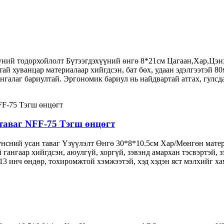
үний тодорхойлолт Бүтээгдэхүүний өнгө 8*21см Цагаан,Хар,Цэн
ай хуванцар материалаар хийгдсэн, бат бөх, удаан эдэлгээтэй
унгалаг бариултай. Эргономик бариул нь найдвартай атгах, гулсд
 таваг NFF-75 Тэгш өнцөгт
үнсний усан таваг Үзүүлэлт Өнгө 30*8*10.5см Хар/Мөнгөн матер
гангаар хийгдсэн, аюулгүй, хоргүй, зэвэнд амархан тэсвэртэй, 
4,13 инч өндөр, тохиромжтой хэмжээтэй, хэд хэдэн яст мэлхийг ха