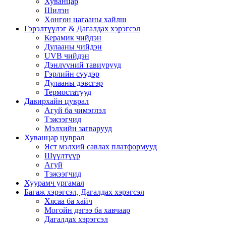
Хуванцар
Шилэн
Хөнгөн цагааны хайлш
Гэрэлтүүлэг & Дагалдах хэрэгсэл
Керамик чийдэн
Дулааны чийдэн
UVB чийдэн
Дэнлүүний тавиурууд
Гэрлийн сүүдэр
Дулааны дэвсгэр
Термостатууд
Давирхайн цуврал
Агуй ба чимэглэл
Тэжээгчид
Мэлхийн загварууд
Хуванцар цуврал
Яст мэлхий савлах платформууд
Шүүлтүүр
Агуй
Тэжээгчид
Хуурамч ургамал
Багаж хэрэгсэл, Дагалдах хэрэгсэл
Хясаа ба хайч
Могойн дэгээ ба хавчаар
Дагалдах хэрэгсэл