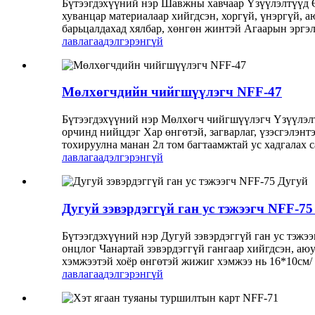
Бүтээгдэхүүний нэр Шавжны хавчаар Үзүүлэлтүүд 
хуванцар материалаар хийгдсэн, хоргүй, үнэргүй, а
барьцалдахад хялбар, хөнгөн жинтэй Агаарын эргэл
лавлагаа
дэлгэрэнгүй
Мөлхөгчдийн чийгшүүлэгч NFF-47
Бүтээгдэхүүний нэр Мөлхөгч чийгшүүлэгч Үзүүлэлт
орчинд нийцдэг Хар өнгөтэй, загварлаг, үзэсгэлэн
тохируулна манан 2л том багтаамжтай ус хадгалах са
лавлагаа
дэлгэрэнгүй
Дугуй зэвэрдэггүй ган ус тэжээгч NFF-75
Бүтээгдэхүүний нэр Дугуй зэвэрдэггүй ган ус тэжэ
онцлог Чанартай зэвэрдэггүй гангаар хийгдсэн, аюу
хэмжээтэй хоёр өнгөтэй жижиг хэмжээ нь 16*10см/ 6
лавлагаа
дэлгэрэнгүй