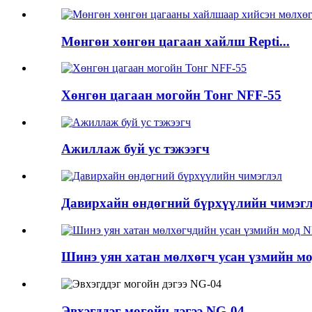
Мөнгөн хөнгөн цагаан хайлш Repti...
Хөнгөн цагаан могойн Тонг NFF-55
Ажиллаж буй ус тэжээгч
Давирхайн өндөгний бүрхүүлийн чимэг
Шинэ уян хатан мөлхөгч усан үзмийн мод
Эвхэгддэг могойн дэгээ NG-04