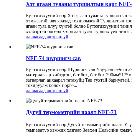
Хэт ягаан туяаны туршилтын карт NFF-
Бүтээгдэхүүний нэр Хэт ягаан туяаны туршилтын к
хэмжээтэй, авч явахад тохиромжтой Туршилтын хэсэг
ягаан туяа илүү хүчтэй болно Бүтээгдэхүүний тани
хэлбэртэй бөгөөд хэт ягаан туяаг турших үед нил яг
лавлагаа
дэлгэрэнгүй
NFF-74 шүршигч сав
Бүтээгдэхүүний нэр Шүршигч сав Үзүүлэлт Өнгө 29
материалаар хийгдсэн, бат бөх, бат бөх 290мм*175
загварлаг, анхаарал татахуйц Тав тухтай бариултай
тохируулж болох цорго...
лавлагаа
дэлгэрэнгүй
Дугуй термометрийн наалт NFF-73
Бүтээгдэхүүний нэр Дугуй термометрийн наалт Үзү
температур хэмжих хязгаар Зөвхөн Цельсийн хэмжүү