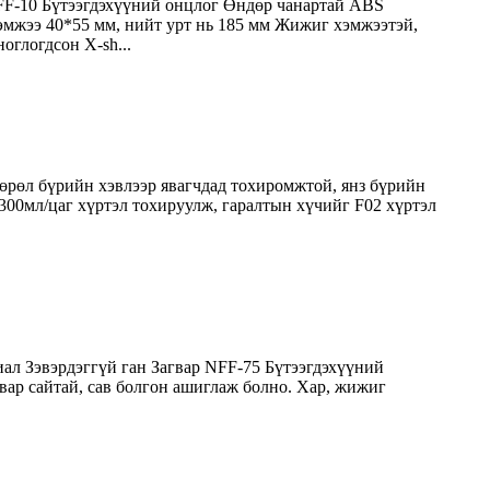
FF-10 Бүтээгдэхүүний онцлог Өндөр чанартай ABS
 хэмжээ 40*55 мм, нийт урт нь 185 мм Жижиг хэмжээтэй,
оглогдсон X-sh...
өрөл бүрийн хэвлээр явагчдад тохиромжтой, янз бүрийн
300мл/цаг хүртэл тохируулж, гаралтын хүчийг F02 хүртэл
иал Зэвэрдэггүй ган Загвар NFF-75 Бүтээгдэхүүний
гвар сайтай, сав болгон ашиглаж болно. Хар, жижиг
.