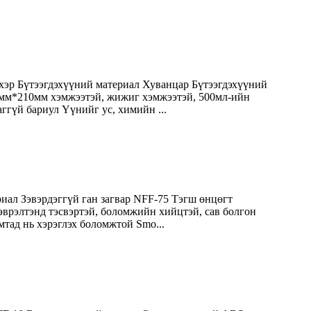
хэр Бүтээгдэхүүний материал Хуванцар Бүтээгдэхүүний
 80мм*210мм хэмжээтэй, жижиг хэмжээтэй, 500мл-ийн
аггүй бариул Үүнийг ус, химийн ...
иал Зэвэрдэггүй ган загвар NFF-75 Тэгш өнцөгт
зэврэлтэнд тэсвэртэй, боломжийн хийцтэй, сав болгон
мтад нь хэрэглэх боломжтой Smo...