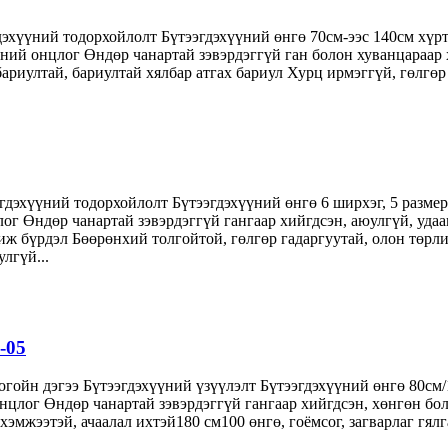
дэхүүний тодорхойлолт Бүтээгдэхүүний өнгө 70см-ээс 140см хүрт
ний онцлог Өндөр чанартай зэвэрдэггүй ган болон хуванцараар х
 бариултай, бариултай хялбар атгах бариул Хурц ирмэггүй, гөлгөр 
дэхүүний тодорхойлолт Бүтээгдэхүүний өнгө 6 ширхэг, 5 разме
ог Өндөр чанартай зэвэрдэггүй гангаар хийгдсэн, аюулгүй, удаа
 иж бүрдэл Бөөрөнхий толгойтой, гөлгөр гадаргуутай, олон төр
лгүй...
-05
огойн дэгээ Бүтээгдэхүүний үзүүлэлт Бүтээгдэхүүний өнгө 80см
цлог Өндөр чанартай зэвэрдэггүй гангаар хийгдсэн, хөнгөн боло
эмжээтэй, ачаалал ихтэй180 см100 өнгө, гоёмсог, загварлаг гялга