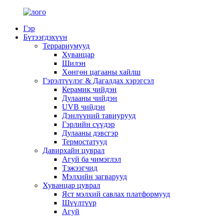
Гэр
Бүтээгдэхүүн
Террариумууд
Хуванцар
Шилэн
Хөнгөн цагааны хайлш
Гэрэлтүүлэг & Дагалдах хэрэгсэл
Керамик чийдэн
Дулааны чийдэн
UVB чийдэн
Дэнлүүний тавиурууд
Гэрлийн сүүдэр
Дулааны дэвсгэр
Термостатууд
Давирхайн цуврал
Агуй ба чимэглэл
Тэжээгчид
Мэлхийн загварууд
Хуванцар цуврал
Яст мэлхий савлах платформууд
Шүүлтүүр
Агуй