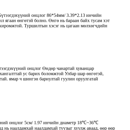
Бүтээгдэхүүний онцлог 86*54мм/ 3.39*2.13 инчийн
л ягаан өнгөтэй болно. Өнгө нь бараан байх тусам хэт
тохиромжтой. Туршилтын хэсэг нь цагаан мөлхөгчдийн
тээгдэхүүний онцлог Өндөр чанартай хуванцар
 хангалттай ус барих боломжтой Улбар шар өнгөтэй,
лтай. ямар ч шингэн бариултай гуулин оруулгатай
үүний онцлог 5см/ 1.97 инчийн диаметр 18℃~36℃
 нь наалдамхай наалдамхай туузыг хуулж аваад, өөр өөр