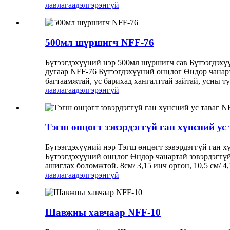
лавлагаа
дэлгэрэнгүй
500мл шүршигч NFF-76
Бүтээгдэхүүний нэр 500мл шүршигч сав Бүтээгдэхү
дугаар NFF-76 Бүтээгдэхүүний онцлог Өндөр чанарт
багтаамжтай, ус барихад хангалттай зайтай, усны т
лавлагаа
дэлгэрэнгүй
Тэгш өнцөгт зэвэрдэггүй ган хүнсний ус
Бүтээгдэхүүний нэр Тэгш өнцөгт зэвэрдэггүй ган х
Бүтээгдэхүүний онцлог Өндөр чанартай зэвэрдэггүй 
ашиглах боломжтой. 8см/ 3,15 инч өргөн, 10,5 см/ 
лавлагаа
дэлгэрэнгүй
Шавжны хавчаар NFF-10