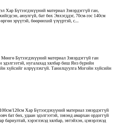
эл Хар Бүтээгдэхүүний материал Зэвэрдэггүй ган,
ийгдсэн, аюулгүй, бат бөх Эвхэгддэг, 70см-ээс 140см
өргөн эрүүтэй, бөөрөнхий үзүүртэй, с...
р Мөнгө Бүтээгдэхүүний материал Зэвэрдэггүй ган
н эдэлгээтэй, нугалахад хялбар биш Янз бүрийн
лийн хүйсийг илрүүлэхгүй. Танилцуулга Могойн хүйсийн
/100см/120см Хар Бүтээгдэхүүний материал зэвэрдэггүй
вч бат бөх, удаан эдэлгээтэй, зэвэнд амархан ордоггүй
р бариултай, хэрэглэхэд хялбар, эвтэйхэн, цэвэрлэхэд