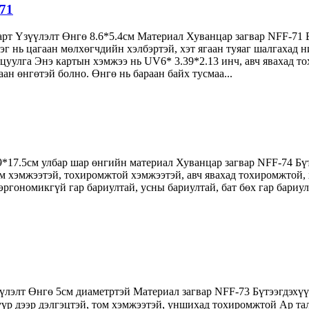
71
арт Үзүүлэлт Өнгө 8.6*5.4см Материал Хуванцар загвар NFF-71 
 нь цагаан мөлхөгчдийн хэлбэртэй, хэт ягаан туяаг шалгахад ни
лцуулга Энэ картын хэмжээ нь UV6* 3.39*2.13 инч, авч явахад 
аан өнгөтэй болно. Өнгө нь бараан байх тусмаа...
*17.5см улбар шар өнгийн материал Хуванцар загвар NFF-74 Бү
мм хэмжээтэй, тохиромжтой хэмжээтэй, авч явахад тохиромжтой,
, эргономикгүй гар бариултай, усны бариултай, бат бөх гар бариу
үлэлт Өнгө 5см диаметртэй Материал загвар NFF-73 Бүтээгдэх
р дээр дэлгэцтэй, том хэмжээтэй, уншихад тохиромжтой Ар талд