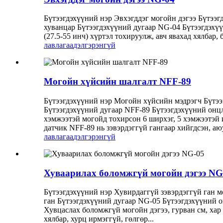
Бүтээгдэхүүний нэр Эвхэгддэг могойн дэгээ Бүтээг
хуванцар Бүтээгдэхүүний дугаар NG-04 Бүтээгдэхүү
(27.5-55 инч) хүртэл тохируулж, авч явахад хялбар,
лавлагаа
дэлгэрэнгүй
Могойн хүйсийн шалгалт NFF-89
Бүтээгдэхүүний нэр Могойн хүйсийн мэдрэгч Бүтээг
Бүтээгдэхүүний дугаар NFF-89 Бүтээгдэхүүний онцл
хэмжээтэй могойд тохирсон 6 ширхэг, 5 хэмжээтэй
датчик NFF-89 нь зэвэрдэггүй гангаар хийгдсэн, аюу
лавлагаа
дэлгэрэнгүй
Хуваарилах боломжгүй могойн дэгээ NG
Бүтээгдэхүүний нэр Хувирдаггүй зэвэрдэггүй ган м
ган Бүтээгдэхүүний дугаар NG-05 Бүтээгдэхүүний он
Хувцаслах боломжгүй могойн дэгээ, гурван см, хар х
хялбар, хурц ирмэггүй, гөлгөр...