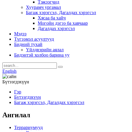
Тэжээгчид
Хуурамч ургамал
Багаж хэрэгсэл, Дагалдах хэрэгсэл
Хясаа ба хайч
Могойн дэгээ ба хавчаар
Дагалдах хэрэгсэл
Мэдээ
Түгээмэл асуултууд
Бидний тухай
Үйлдвэрийн аялал
Бидэнтэй холбоо барина уу
English
Бүтээгдэхүүн
Гэр
Бүтээгдэхүүн
Багаж хэрэгсэл, Дагалдах хэрэгсэл
Ангилал
Террариумууд