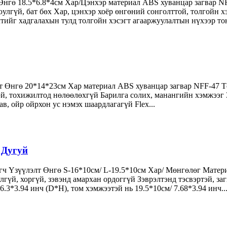
Өнгө 18.5*6.8*4см Хар/Цэнхэр материал ABS хуванцар загвар N
юулгүй, бат бөх Хар, цэнхэр хоёр өнгөний сонголттой, толгойн
тийг хадгалахын тулд толгойн хэсэгт агааржуулалтын нүхээр тон
 Өнгө 20*14*23см Хар материал ABS хуванцар загвар NFF-47 Т
тэй, тохижилтод нөлөөлөхгүй Барилга солих, манангийн хэмжээг 
в, ойр ойрхон ус нэмэх шаардлагагүй Flex...
 Дугуй
эгч Үзүүлэлт Өнгө S-16*10см/ L-19.5*10см Хар/ Мөнгөлөг Матер
лгүй, хоргүй, зэвэнд амархан ордоггүй Зэврэлтэнд тэсвэртэй, за
.3*3.94 инч (D*H), том хэмжээтэй нь 19.5*10см/ 7.68*3.94 инч..