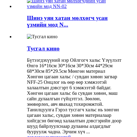
Шинэ уян хатан мөлхөгч усан
үзмийн мод N...
Тусгал кино
Бүтээгдэхүүний нэр Ойлгогч хальс Үзүүлэлт
Өнгө 16*16см 30*16см 30*30см 44*29см
68*30см 85*29.5см Мөнгөн материал
Хөнгөн цагаан хальс / сувдан хөвөн загвар
NFF-25 Онцлог нь өөр өөр хэмжээтэй
халаалтын дэвсгэрт 6 хэмжээтэй байдаг.
Хөнгөн цагаан хальс ба сувдан хөвөн, маш
сайн дулаалгын гүйцэтгэл. Зөөлөн,
зөөвөрлөх, авч явахад тохиромжтой.
Танилцуулга Гэрэл тусгагч хальс нь хөнгөн
цагаан хальс, сувдан хөвөн материалаар
хийгдсэн бөгөөд халаалтын дэвсгэрийн доор
шууд байрлуулснаар дулааны алдагдлыг
бууруулж чадна. Эрчим хүч ...