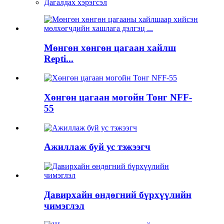
Дагалдах хэрэгсэл
Мөнгөн хөнгөн цагаан хайлш
Repti...
Хөнгөн цагаан могойн Тонг NFF-
55
Ажиллаж буй ус тэжээгч
Давирхайн өндөгний бүрхүүлийн
чимэглэл