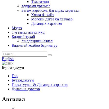
Тэжээгчид
Хуурамч ургамал
Багаж хэрэгсэл, Дагалдах хэрэгсэл
Хясаа ба хайч
Могойн дэгээ ба хавчаар
Дагалдах хэрэгсэл
Мэдээ
Түгээмэл асуултууд
Бидний тухай
Үйлдвэрийн аялал
Бидэнтэй холбоо барина уу
English
Бүтээгдэхүүн
Гэр
Бүтээгдэхүүн
Гэрэлтүүлэг & Дагалдах хэрэгсэл
Дулааны дэвсгэр
Ангилал