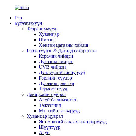
Гэр
Бүтээгдэхүүн
Террариумууд
Хуванцар
Шилэн
Хөнгөн цагааны хайлш
Гэрэлтүүлэг & Дагалдах хэрэгсэл
Керамик чийдэн
Дулааны чийдэн
UVB чийдэн
Дэнлүүний тавиурууд
Гэрлийн сүүдэр
Дулааны дэвсгэр
Термостатууд
Давирхайн цуврал
Агуй ба чимэглэл
Тэжээгчид
Мэлхийн загварууд
Хуванцар цуврал
Яст мэлхий савлах платформууд
Шүүлтүүр
Агуй