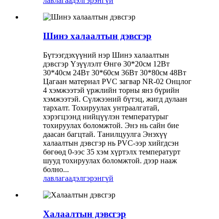
лавлагаа
дэлгэрэнгүй
Шинэ халаалтын дэвсгэр
Бүтээгдэхүүний нэр Шинэ халаалтын
дэвсгэр Үзүүлэлт Өнгө 30*20см 12Вт
30*40см 24Вт 30*60см 36Вт 30*80см 48Вт
Цагаан материал PVC загвар NR-02 Онцлог
4 хэмжээтэй үржлийн торны янз бүрийн
хэмжээтэй. Сүлжээний бүтэц, жигд дулаан
тархалт. Тохируулах унтраалгатай,
хэрэгцээнд нийцүүлэн температурыг
тохируулах боломжтой. Энэ нь сайн бие
даасан багцтай. Танилцуулга Энэхүү
халаалтын дэвсгэр нь PVC-ээр хийгдсэн
бөгөөд 0-ээс 35 хэм хүртэлх температурт
шууд тохируулах боломжтой. дээр нааж
болно...
лавлагаа
дэлгэрэнгүй
Халаалтын дэвсгэр