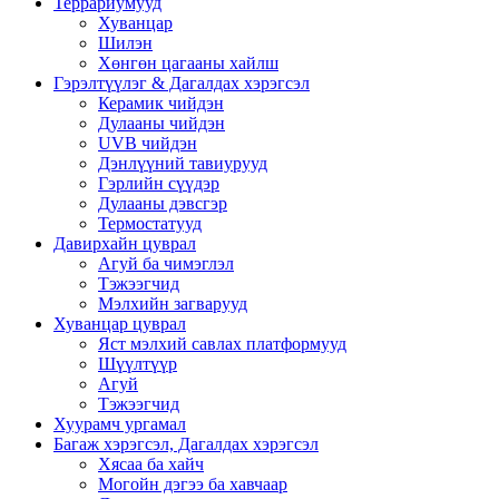
Террариумууд
Хуванцар
Шилэн
Хөнгөн цагааны хайлш
Гэрэлтүүлэг & Дагалдах хэрэгсэл
Керамик чийдэн
Дулааны чийдэн
UVB чийдэн
Дэнлүүний тавиурууд
Гэрлийн сүүдэр
Дулааны дэвсгэр
Термостатууд
Давирхайн цуврал
Агуй ба чимэглэл
Тэжээгчид
Мэлхийн загварууд
Хуванцар цуврал
Яст мэлхий савлах платформууд
Шүүлтүүр
Агуй
Тэжээгчид
Хуурамч ургамал
Багаж хэрэгсэл, Дагалдах хэрэгсэл
Хясаа ба хайч
Могойн дэгээ ба хавчаар