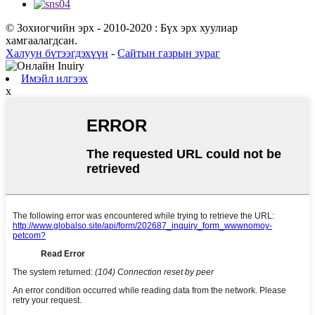
© Зохиогчийн эрх - 2010-2020 : Бүх эрх хуулиар
хамгаалагдсан.
Халуун бүтээгдэхүүн
-
Сайтын газрын зураг
Имэйл илгээх
x