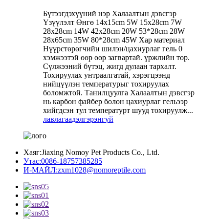
Бүтээгдэхүүний нэр Халаалтын дэвсгэр
Үзүүлэлт Өнгө 14x15cm 5W 15x28cm 7W
28x28cm 14W 42x28cm 20W 53*28cm 28W
28x65cm 35W 80*28cm 45W Хар материал
Нүүрстөрөгчийн шилэн/цахиурлаг гель 0
хэмжээтэй өөр өөр загвартай. үржлийн тор.
Сүлжээний бүтэц, жигд дулаан тархалт.
Тохируулах унтраалгатай, хэрэгцээнд
нийцүүлэн температурыг тохируулах
боломжтой. Танилцуулга Халаалтын дэвсгэр
нь карбон файбер болон цахиурлаг гельээр
хийгдсэн тул температурт шууд тохируулж...
лавлагаа
дэлгэрэнгүй
Хаяг:
Jiaxing Nomoy Pet Products Co., Ltd.
Утас:
0086-18757385285
И-МАЙЛ:
zxm1028@nomoreptile.com